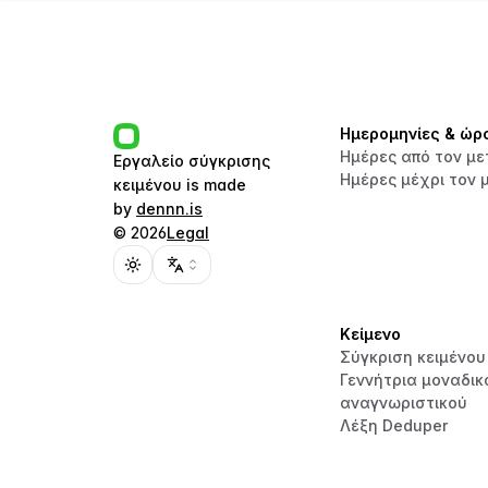
Ημερομηνίες & ώρ
Ημέρες από τον με
Εργαλείο σύγκρισης
Ημέρες μέχρι τον 
κειμένου
is made
by
dennn.is
©
2026
Legal
Toggle theme
Κείμενο
Σύγκριση κειμένου
Γεννήτρια μοναδικ
αναγνωριστικού
Λέξη Deduper