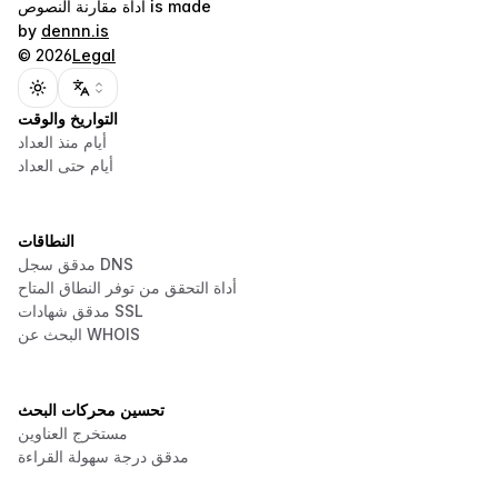
is made
أداة مقارنة النصوص
by
dennn.is
©
2026
Legal
Toggle theme
التواريخ والوقت
أيام منذ العداد
أيام حتى العداد
النطاقات
مدقق سجل DNS
أداة التحقق من توفر النطاق المتاح
مدقق شهادات SSL
البحث عن WHOIS
تحسين محركات البحث
مستخرج العناوين
مدقق درجة سهولة القراءة